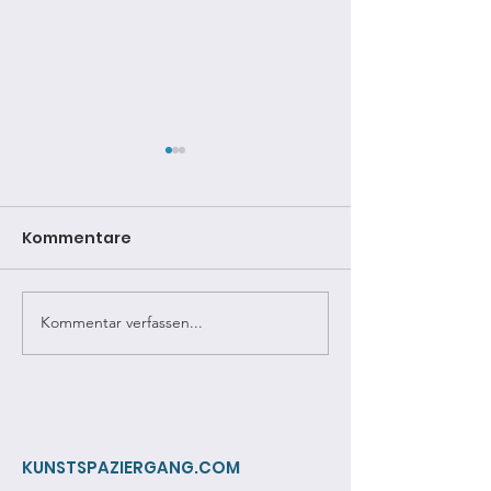
Kommentare
Kommentar verfassen...
Bildervortrag: Ein Tor
Bildervortrag:
durch die Zeit
Ceconis in Sa
KUNSTSPAZIERGANG.COM