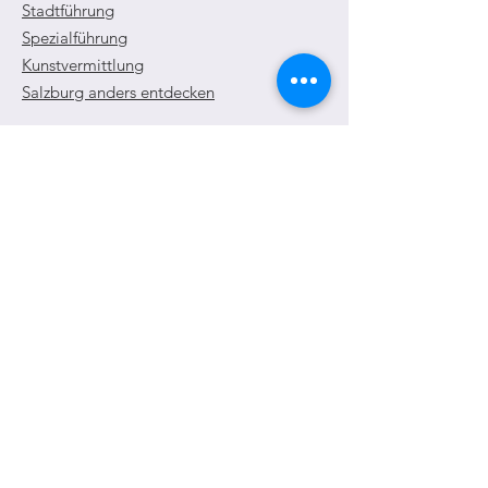
Stadtführung
Spezialführung
Kunstvermittlung
Salzburg anders entdecken
E-Mail
:
christoph.koca@gmail.com
Telefon
: +43/699/118 118 14
Newsletter anmelden
Jetzt eintragen