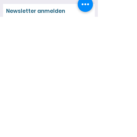
Newsletter anmelden
Jetzt eintragen
Quick Links
Über mich
Neuigkeiten
Spezialführungen
Termine