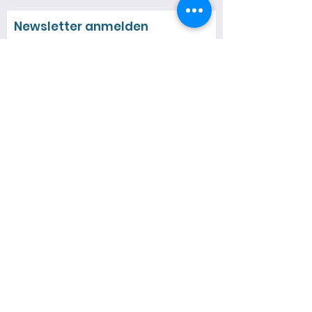
Newsletter anmelden
Jetzt eintragen
Quick Links
Über mich
Neuigkeiten
Spezialführungen
Termine