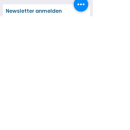
Newsletter anmelden
Jetzt eintragen
Quick Links
Über mich
Neuigkeiten
Spezialführungen
Termine