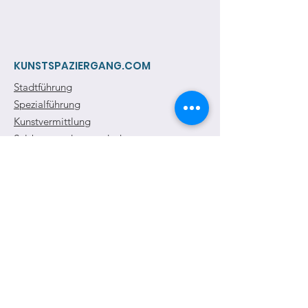
KUNSTSPAZIERGANG.COM
Stadtführung
Spezialführung
Kunstvermittlung
Salzburg anders entdecken
E-Mail
:
christoph.koca@gmail.com
Telefon
: +43/699/118 118 14
Newsletter anmelden