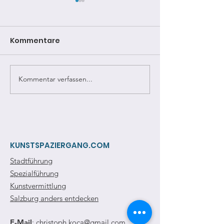
Kommentare
Kommentar verfassen...
Bildervortrag: Ein Tor
Bildervortrag:
durch die Zeit
Ceconis in Sa
KUNSTSPAZIERGANG.COM
Stadtführung
Spezialführung
Kunstvermittlung
Salzburg anders entdecken
E-Mail
:
christoph.koca@gmail.com