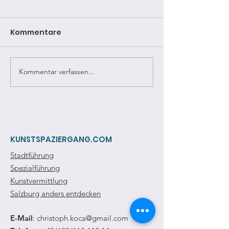
Kommentare
Kommentar verfassen...
Bildervortrag: Ein Tor
Bildervortrag:
durch die Zeit
Ceconis in Sa
KUNSTSPAZIERGANG.COM
Stadtführung
Spezialführung
Kunstvermittlung
Salzburg anders entdecken
E-Mail
:
christoph.koca@gmail.com