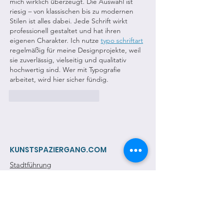
mich wirklich überzeugt. Die Auswahl ist 
riesig – von klassischen bis zu modernen 
Stilen ist alles dabei. Jede Schrift wirkt 
professionell gestaltet und hat ihren 
eigenen Charakter. Ich nutze 
typo schriftart
regelmäßig für meine Designprojekte, weil 
sie zuverlässig, vielseitig und qualitativ 
hochwertig sind. Wer mit Typografie 
arbeitet, wird hier sicher fündig.
Gefällt mir
Antworten
KUNSTSPAZIERGANG.COM
Stadtführung
Spezialführung
Kunstvermittlung
Salzburg anders entdecken