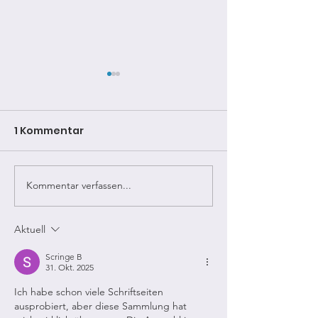
1 Kommentar
Kommentar verfassen...
Bildervortrag: Ein Tor
Bildervortrag:
durch die Zeit
Ceconis in Sa
Aktuell
Scringe B
31. Okt. 2025
Ich habe schon viele Schriftseiten 
ausprobiert, aber diese Sammlung hat 